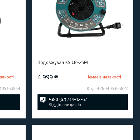
Подовжувач KS CR-25M
4 999 ₴
явності
Немає в наявності
405363834
4260405363827
+380 (67) 314-12-37
Відділ продажів