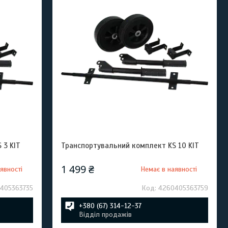
 3 KIT
Транспортувальний комплект KS 10 KIT
1 499 ₴
явності
Немає в наявності
405363735
4260405363759
+380 (67) 314-12-37
Відділ продажів