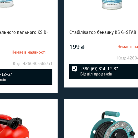
ельного пального KS D-
Стабілізатор бензину KS G-STAB
199 ₴
Немає в на
Немає в наявності
4260
4260405365371
+380 (67) 314-12-37
Відділ продажів
4-12-37
жів