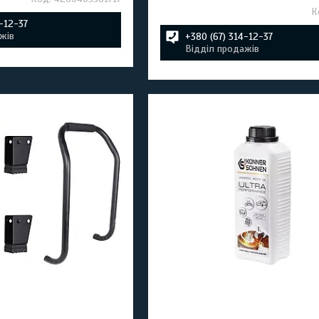
4-12-37
жів
+380 (67) 314-12-37
Відділ продажів