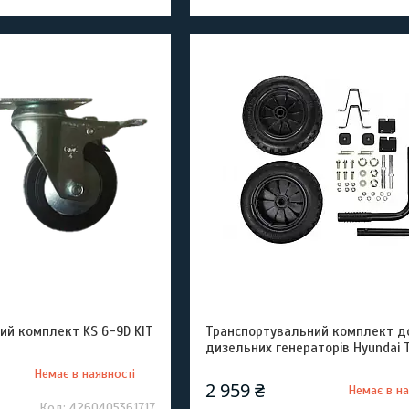
ий комплект KS 6-9D KIT
Транспортувальний комплект д
дизельних генераторів Hyundai 
Немає в наявності
2 959 ₴
Немає в на
4260405361717