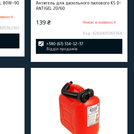
IL 80W-90
Aнтигель для дизельного пилового KS D-
ANTIGEL 20/60
явності
139 ₴
Немає в наявності
405362165
4260405365364
+380 (67) 314-12-37
Відділ продажів