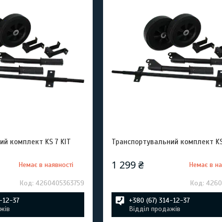
ий комплект KS 7 KIT
Транспортувальний комплект KS
1 299 ₴
Немає в наявності
Немає в на
4260405363759
4260
4-12-37
+380 (67) 314-12-37
жів
Відділ продажів