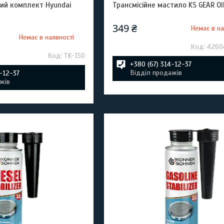
ий комплект Hyundai
Трансмісійне мастило KS GEAR O
349 ₴
Немає в на
Немає в наявності
4260
TK-150
+380 (67) 314-12-37
Відділ продажів
4-12-37
жів