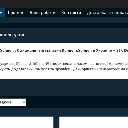
Про нас
Наші роботи
Контакти
Доставка та оплат
мплектуючі
уари від Könner & Söhnen® є корисними, а часом навіть необхідними при 
чують додатковий комфорт та зручність у використанні генераторів чи с