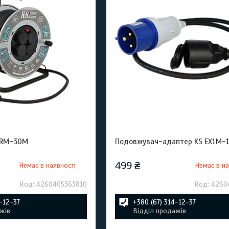
CRM-30M
Подовжувач-адаптер KS EX1M-
499 ₴
Немає в наявності
Немає в на
4260405363810
4260
4-12-37
+380 (67) 314-12-37
жів
Відділ продажів