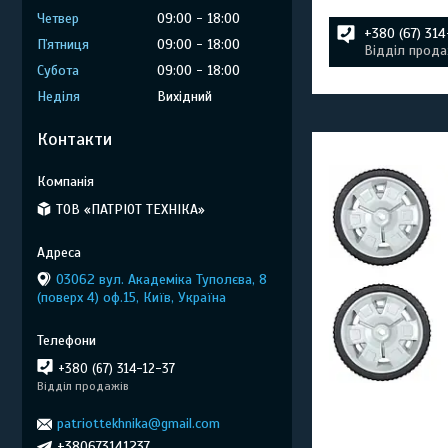
Четвер
09:00
18:00
+380 (67) 31
Пʼятниця
09:00
18:00
Відділ прода
Субота
09:00
18:00
Неділя
Вихідний
Контакти
ТОВ «ПАТРІОТ ТЕХНІКА»
03062 вул. Академіка Туполєва, 8
(поверх 4) оф.15, Київ, Україна
+380 (67) 314-12-37
Відділ продажів
patriottekhnika@gmail.com
+380673141237