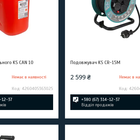
ьного KS CAN 10
Подовжувач KS CR-15M
2 599 ₴
Немає в наявності
Немає в на
4260405363025
4260
4-12-37
+380 (67) 314-12-37
жів
Відділ продажів