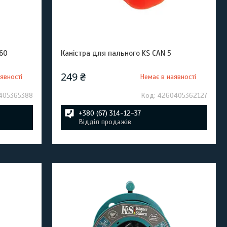
 60
Каністра для пального KS CAN 5
249 ₴
явності
Немає в наявності
405365388
4260405362127
+380 (67) 314-12-37
Відділ продажів