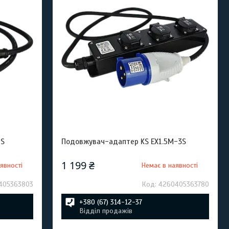
1S
Подовжувач-адаптер KS EX1.5M-3S
1 199 ₴
явності
Немає в наявності
405363803
4260405363780
+380 (67) 314-12-37
Відділ продажів