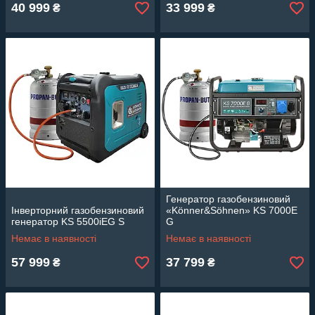
40 999
33 999
₴
₴
Генератор газобензиновий
Інверторний газобензиновий
«Könner&Söhnen» KS 7000E
генератор KS 5500iEG S
G
Немає в наявності
Немає в наявності
57 999
37 799
₴
₴