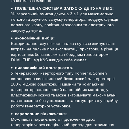
та клема заземлення.
ПОЛЕГШЕНА СИСТЕМА ЗАПУСКУ ДВІГУНА 3 В 1:
Універсальний вмикач двигуна 3 в 1 для максимально
легкого та зручного запуску генератора, поєднує функції
паливного крану, повітряної заслонки та електричного
запуску двигуна.
економічний вибір:
Використання газу в якості палива суттєво знижує ваші
витрати на пальне при експлуатації пристрою, а різниця
вартості між бензиновим та гібридним генератором
DUAL FUEL від K&S швидко себе окупає.
високоякісний альтернатор:
У генераторах інверторного типу Könner & Söhnen
встановлено високоякісний безщітковий альтернатор зі
100% мідною обмоткою. Надійний та компактний
альтернатор встановлений на постійних магнітах, у
пластиковому кожусі та може витримувати максимальні
навантаження без ушкоджень, гарантує тривалу надійну
роботу генераторної установки.
паралельне підключення:
Можливість паралельного підключення двох
генераторів через спеціальний прилад для отримання