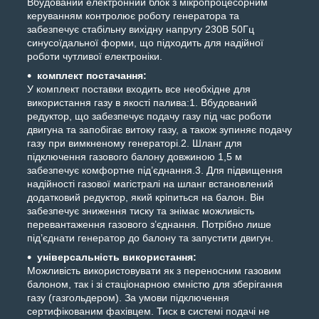
Вбудований електронний блок з мікропроцесорним
керуванням контролює роботу генератора та
забезпечує стабільну вихідну напругу 230В 50Гц
синусоїдальної форми, що підходить для надійної
роботи чутливої електроніки.
комплект постачання:
У комплект поставки входить все необхідне для
використання газу в якості палива:1. Вбудований
редуктор, що забезпечує подачу газу під час роботи
двигуна та запобігає витоку газу, а також зупиняє подачу
газу при вимкненому генераторі.2. Шланг для
підключення газового балону довжиною 1,5 м
забезпечує комфортне під’єднання.3. Для підвищення
надійності газової магістралі на шланг встановлений
додатковий редуктор, який кріпиться на балон. Він
забезпечує зниження тиску та знімає можливість
перевантаження газового з’єднання. Потрібно лише
під’єднати генератор до балону та запустити двигун.
універсальність використання:
Можливість використовувати як з переносним газовим
балоном, так і зі стаціонарною ємністю для зберігання
газу (газгольдером). За умови підключення
сертифікованим фахівцем. Тиск в системі подачі не