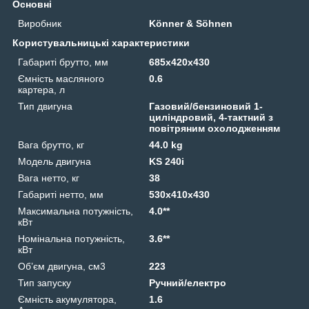
Основні
Виробник
Könner & Söhnen
Користувальницькі характеристики
Габариті брутто, мм
685х420х430
Ємність масляного
0.6
картера, л
Тип двигуна
Газовий/бензиновий 1-
циліндровий, 4-тактний з
повітряним охолодженням
Вага брутто, кг
44.0 kg
Модель двигуна
KS 240i
Вага нетто, кг
38
Габариті нетто, мм
530х410х430
Максимальна потужність,
4.0**
кВт
Номінальна потужність,
3.6**
кВт
Об’єм двигуна, см3
223
Тип запуску
Ручний/електро
Ємність акумулятора,
1.6