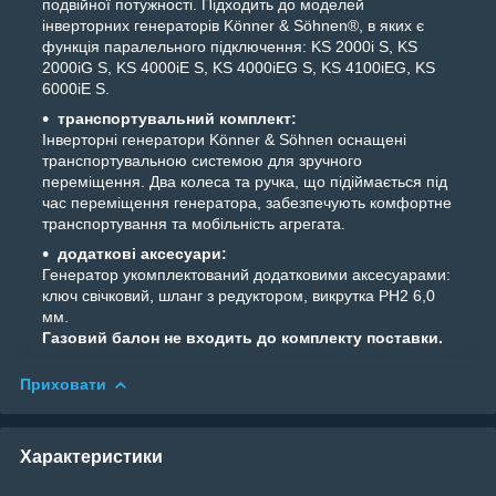
подвійної потужності. Підходить до моделей
інверторних генераторів Könner & Söhnen®, в яких є
функція паралельного підключення: KS 2000i S, KS
2000iG S, KS 4000iE S, KS 4000iEG S, KS 4100iEG, KS
6000iE S.
транспортувальний комплект:
Інверторні генератори Könner & Söhnen оснащені
транспортувальною системою для зручного
переміщення. Два колеса та ручка, що підіймається під
час переміщення генератора, забезпечують комфортне
транспортування та мобільність агрегата.
додаткові аксесуари:
Генератор укомплектований додатковими аксесуарами:
ключ свічковий, шланг з редуктором, викрутка РН2 6,0
мм.
Газовий балон не входить до комплекту поставки.
Приховати
Характеристики