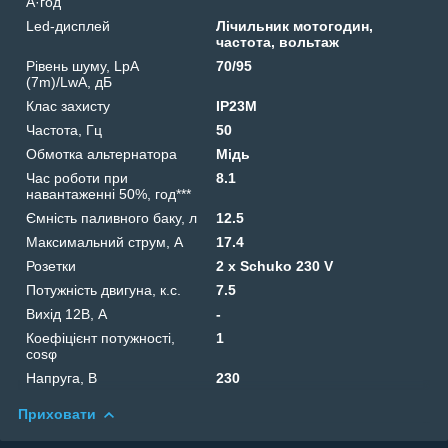
А·год
Led-дисплей
Лічильник мотогодин,
частота, вольтаж
Рівень шуму, LpA
70/95
(7m)/LwA, дБ
Клас захисту
IP23M
Частота, Гц
50
Обмотка альтернатора
Мідь
Час роботи при
8.1
навантаженні 50%, год***
Ємність паливного баку, л
12.5
Максимальний струм, А
17.4
Розетки
2 x Schuko 230 V
Потужність двигуна, к.с.
7.5
Вихід 12В, А
-
Коефіцієнт потужності,
1
cosφ
Напруга, B
230
Приховати