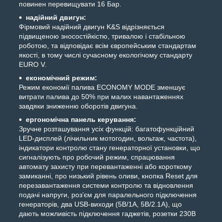
повинен перевищувати 16 Бар.
надійний двигун:
Фірмовий надійний двигун K&S відрізняється
підвищеною зносостійкістю, тривалою і стабільною
роботою, та відповідає всім європейським стандартам
якості, в тому числі сучасному екологічому стандарту
EURO V.
економічний режим:
Режим економії палива ECONOMY MODE зменшує
витрати палива до 50% при малих навантаженнях
завдяки зниженню оборотів двигуна.
ергономічна панель керування:
Зручне розташування усіх функцій: багатофункційний
LED-дисплей (лічильник мотогодин, вольтаж, частота),
індикатори контролю стану генераторної установки, що
сигналізують про робочий режим, спрацювання
автомату захисту при перевантаженні або короткому
замиканні, про низький рівень оливи, кнопка Reset для
перезавантаження системи контролю та відновлення
подачі напруги, роз’єм для паралельного підключення
генераторів, два USB-виходи (5B/1A, 5B/2.1A), що
дають можливість підключення гаджетів, розетки 230В