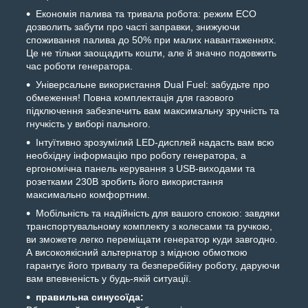
Економія палива та тривала робота: режим ECO
дозволить забути про часті заправки, знижуючи
споживання палива до 50% при малих навантаженнях.
Це не тільки заощадить кошти, але й значно подовжить
час роботи генератора.
Універсальне використання Dual Fuel: забудьте про
обмеження! Повна комплектація для газового
підключення забезпечить вам максимальну зручність та
гнучкість у виборі пального.
Інтуїтивно зрозумілий LED-дисплей надасть вам всю
необхідну інформацію про роботу генератора, а
ергономічна панель керування з USB-виходами та
розетками 230В зробить його використання
максимально комфортним.
Мобільність та надійність для вашого спокою: завдяки
транспортувальному комплекту з колесами та ручкою,
ви зможете легко переміщати генератор куди завгодно.
А високоякісний альтернатор з мідною обмоткою
гарантує його тривалу та безперебійну роботу, даруючи
вам впевненість у будь-якій ситуації.
правильна синусоїда: