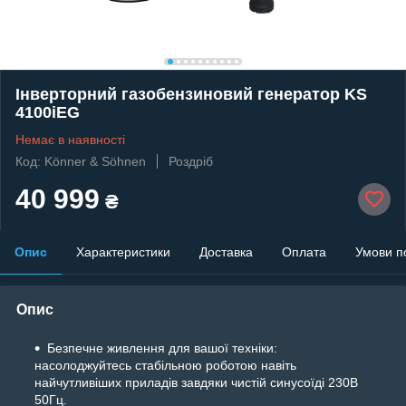
Інверторний газобензиновий генератор KS
4100iEG
Немає в наявності
Код: Könner & Söhnen
Роздріб
40 999
₴
Опис
Характеристики
Доставка
Оплата
Умови п
Опис
Безпечне живлення для вашої техніки:
насолоджуйтесь стабільною роботою навіть
найчутливіших приладів завдяки чистій синусоїді 230В
50Гц.