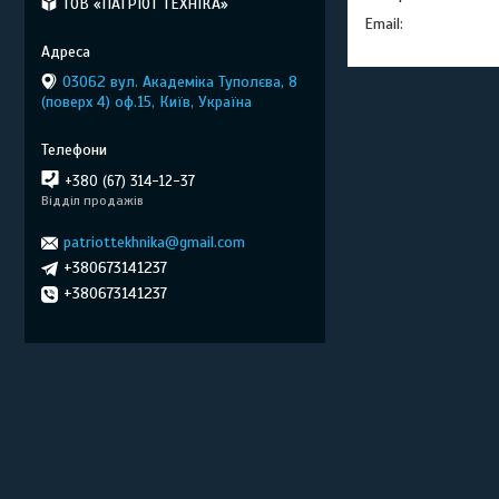
ТОВ «ПАТРІОТ ТЕХНІКА»
03062 вул. Академіка Туполєва, 8
(поверх 4) оф.15, Київ, Україна
+380 (67) 314-12-37
Відділ продажів
patriottekhnika@gmail.com
+380673141237
+380673141237