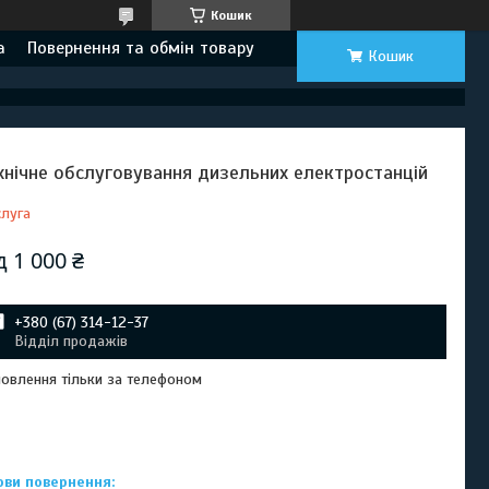
Кошик
а
Повернення та обмін товару
Кошик
хнічне обслуговування дизельних електростанцій
луга
ід
1 000 ₴
+380 (67) 314-12-37
Відділ продажів
овлення тільки за телефоном