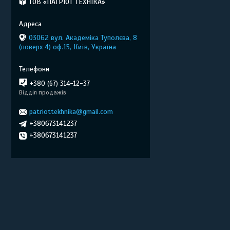
ТОВ «ПАТРІОТ ТЕХНІКА»
03062 вул. Академіка Туполєва, 8
(поверх 4) оф.15, Київ, Україна
+380 (67) 314-12-37
Відділ продажів
patriottekhnika@gmail.com
+380673141237
+380673141237