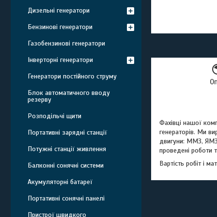
Дизельні генератори
Бензинові генератори
Газобензинові генератори
Інверторні генератори
Генератори постійного струму
О
Блок автоматичного вводу
резерву
Розподільчі щити
Фахівці нашої комп
генераторів. Ми в
Портативні зарядні станції
двигуни: ММЗ, ЯМЗ, 
Потужні станції живлення
проведені роботи т
Вартість робіт і м
Балконні сонячні системи
Aкумуляторні батареї
Портативні сонячні панелі
Пристрої швидкого