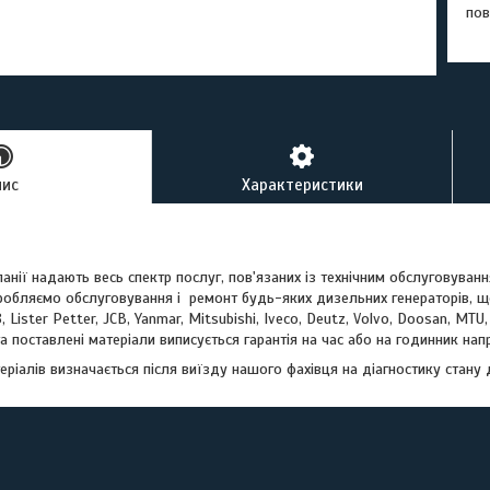
пов
пис
Характеристики
анії надають весь спектр послуг, пов'язаних із технічним обслуговуван
иробляємо обслуговування і ремонт будь-яких дизельних генераторів, щ
Lister Petter, JCB, Yanmar, Mitsubishi, Iveco, Deutz, Volvo, Doosan, MTU, P
а поставлені матеріали виписується гарантія на час або на годинник на
атеріалів визначається після виїзду нашого фахівця на діагностику стан