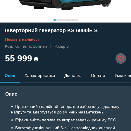
Інверторний генератор KS 6000iE S
Немає в наявності
Код: Könner & Söhnen
Роздріб
55 999
₴
Опис
Характеристики
Доставка
Оплата
Умови п
Опис
Практичний і надійний генератор забезпечує ідеальну
напругу та адаптується до змінних навантажень
Ефективність палива та витрат завдяки режиму ECO
Багатофункціональний 6-в-1 світлодіодний дисплей