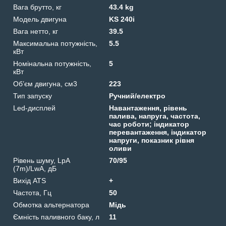
Вага брутто, кг
43.4 kg
Модель двигуна
KS 240i
Вага нетто, кг
39.5
Максимальна потужність,
5.5
кВт
Номінальна потужність,
5
кВт
Об’єм двигуна, см3
223
Тип запуску
Ручний/електро
Led-дисплей
Навантаження, рівень
палива, напруга, частота,
час роботи; індикатор
перевантаження, індикатор
напруги, показник рівня
оливи
Рівень шуму, LpA
70/95
(7m)/LwA, дБ
Вихід ATS
+
Частота, Гц
50
Обмотка альтернатора
Мідь
Ємність паливного баку, л
11