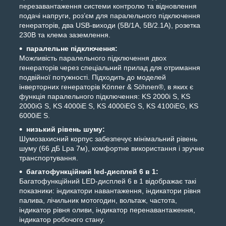
перезавантаження системи контролю та відновлення
подачі напруги, роз’єм для паралельного підключення
генераторів, два USB-виходи (5B/1A, 5B/2.1A), розетка
230В та клема заземлення.
паралельне підключення:
Можливість паралельного підключення двох
генераторів через спеціальний прилад для отримання
подвійної потужності. Підходить до моделей
інверторних генераторів Könner & Söhnen®, в яких є
функція паралельного підключення: KS 2000i S, KS
2000iG S, KS 4000iE S, KS 4000iEG S, KS 4100iEG, KS
6000iE S.
низький рівень шуму:
Шумозахисний корпус забезпечує мінімальний рівень
шуму (66 дБ Lpa 7м), комфортне використання і зручне
транспортування.
багатофункційний led-дисплей 6 в 1:
Багатофункційний LED-дисплей 6 в 1 відображає такі
показники: індикатори навантаження, індикатори рівня
палива, лічильник мотогодин, вольтаж, частота,
індикатор рівня оливи, індикатор перенавантаження,
індикатор робочого стану.