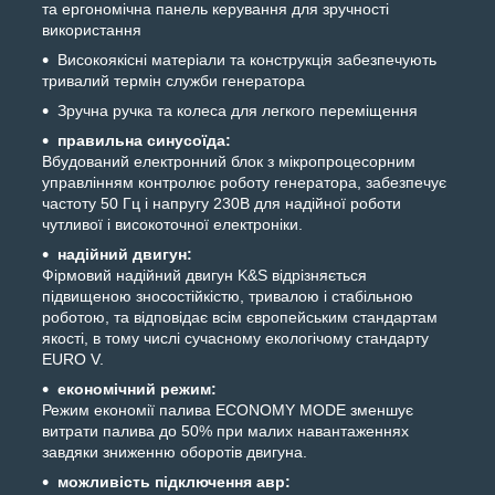
та ергономічна панель керування для зручності
використання
Високоякісні матеріали та конструкція забезпечують
тривалий термін служби генератора
Зручна ручка та колеса для легкого переміщення
правильна синусоїда:
Вбудований електронний блок з мікропроцесорним
управлінням контролює роботу генератора, забезпечує
частоту 50 Гц і напругу 230В для надійної роботи
чутливої і високоточної електроніки.
надійний двигун:
Фірмовий надійний двигун K&S відрізняється
підвищеною зносостійкістю, тривалою і стабільною
роботою, та відповідає всім європейським стандартам
якості, в тому числі сучасному екологічому стандарту
EURO V.
економічний режим:
Режим економії палива ECONOMY MODE зменшує
витрати палива до 50% при малих навантаженнях
завдяки зниженню оборотів двигуна.
можливість підключення авр: