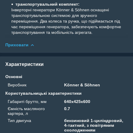
транспортувальний комплект:
Інверторні генератори Könner & Söhnen оснащені
транспортувальною системою для зручного
переміщення. Два колеса та ручка, що підіймається під
час переміщення генератора, забезпечують комфортне
транспортування та мобільність агрегата.
Приховати
Характеристики
Основні
Виробник
Könner & Söhnen
Користувальницькі характеристики
Габариті брутто, мм
640х425х600
Ємність масляного
0.7
картера, л
Тип двигуна
бензиновий 1-циліндровий,
4-тактний, з повітряним
охолодженням