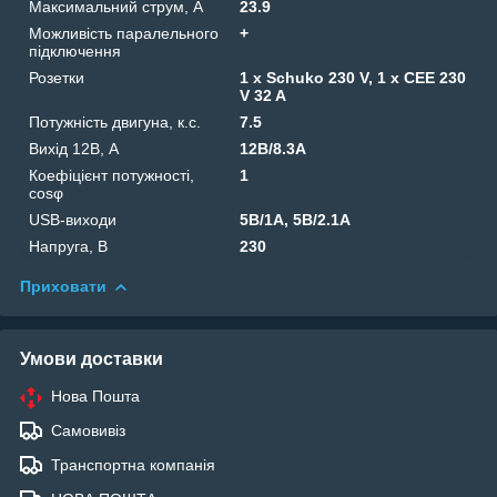
Максимальний струм, А
23.9
Можливість паралельного
+
підключення
Розетки
1 x Schuko 230 V, 1 x CEE 230
V 32 A
Потужність двигуна, к.с.
7.5
Вихід 12В, А
12В/8.3А
Коефіцієнт потужності,
1
cosφ
USB-виходи
5В/1A, 5В/2.1A
Напруга, B
230
Приховати
Умови доставки
Нова Пошта
Самовивіз
Транспортна компанія