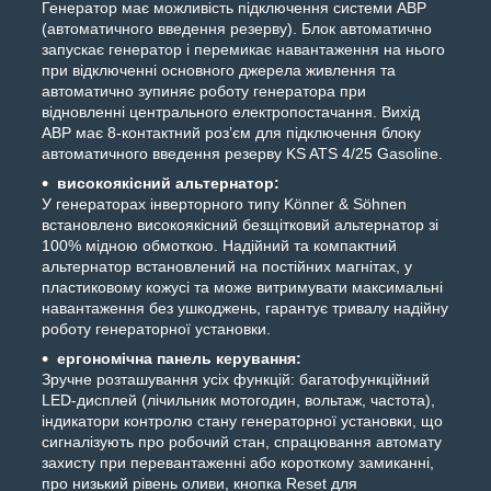
Генератор має можливість підключення системи АВР
(автоматичного введення резерву). Блок автоматично
запускає генератор і перемикає навантаження на нього
при відключенні основного джерела живлення та
автоматично зупиняє роботу генератора при
відновленні центрального електропостачання. Вихід
АВР має 8-контактний роз’єм для підключення блоку
автоматичного введення резерву KS ATS 4/25 Gasoline.
високоякісний альтернатор:
У генераторах інверторного типу Könner & Söhnen
встановлено високоякісний безщітковий альтернатор зі
100% мідною обмоткою. Надійний та компактний
альтернатор встановлений на постійних магнітах, у
пластиковому кожусі та може витримувати максимальні
навантаження без ушкоджень, гарантує тривалу надійну
роботу генераторної установки.
ергономічна панель керування:
Зручне розташування усіх функцій: багатофункційний
LED-дисплей (лічильник мотогодин, вольтаж, частота),
індикатори контролю стану генераторної установки, що
сигналізують про робочий стан, спрацювання автомату
захисту при перевантаженні або короткому замиканні,
про низький рівень оливи, кнопка Reset для