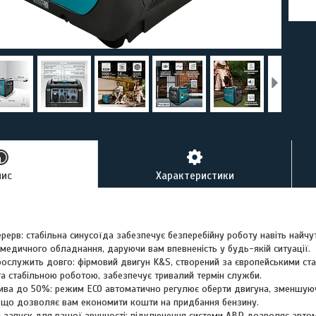
пис
Характеристики
ерерв: стабільна синусоїда забезпечує безперебійну роботу навіть найчу
медичного обладнання, даруючи вам впевненість у будь-якій ситуації.
рослужить довго: фірмовий двигун K&S, створений за європейськими ст
та стабільною роботою, забезпечує тривалий термін служби.
ива до 50%: режим ECO автоматично регулює оберти двигуна, зменшуюч
 що дозволяє вам економити кошти на придбання бензину.
 запуск для вашої зручності: підключення системи АВР дозволяє автом