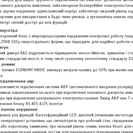
новного джерела живлення, забезпечуючи безперебійне електропостача
та зручне керування: шумозахисний корпус забезпечує низький рівень ш
ортним для використання в будь-яких умовах, а ергономічна панель ке
ечує легкий доступ до всіх функцій.
инусоїда:
ктронний блок з мікропроцесорним керуванням контролює роботу генер
у 230В 50Гц синусоїдальної форми, що підходить для надійної роботи ч
игун:
ий двигун K&S відрізняється підвищеною зносостійкістю, тривалою і ст
им стандартам якості, в тому числі сучасному екологічому стандарту EU
 режим:
ї палива ECONOMY MODE зменшує витрати палива до 50% при малих на
а.
підключення авр:
можливість підключення системи АВР (автоматичного введення резерву)
ремикає навантаження на нього при відключенні основного джерела жив
ора при відновленні центрального електропостачання. Вихід АВР має 7-
ення блоку KS ATS 4/25 Inverter
 панель керування:
ання усіх функцій: багатофункційний LED-дисплей (лічильник мотогодин
генераторної установки, що сигналізують про робочий стан, спрацюван
 або короткому замиканні, про низький рівень оливи, кнопка Reset для
дновлення подачі напруги, роз’єм для паралельного підключення генера