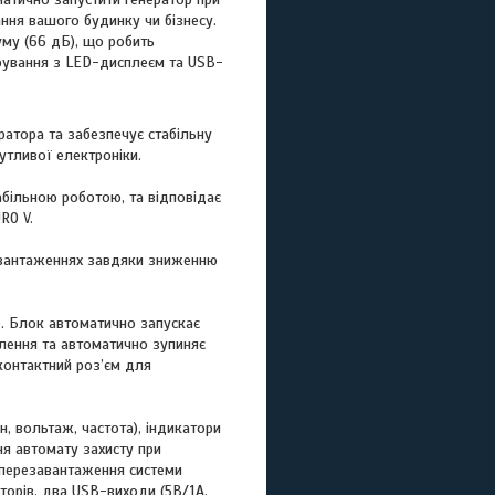
ння вашого будинку чи бізнесу.
уму (66 дБ), що робить
рування з LED-дисплеєм та USB-
атора та забезпечує стабільну
утливої електроніки.
абільною роботою, та відповідає
RO V.
вантаженнях завдяки зниженню
. Блок автоматично запускає
лення та автоматично зупиняє
контактний роз’єм для
, вольтаж, частота), індикатори
ня автомату захисту при
 перезавантаження системи
торів, два USB-виходи (5B/1A,