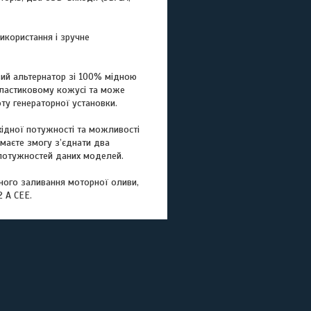
икористання і зручне
вий альтернатор зі 100% мідною
 пластиковому кожусі та може
ту генераторної установки.
ідної потужності та можливості
маєте змогу з’єднати два
х потужностей даних моделей.
ного заливання моторної оливи,
 А CEE.