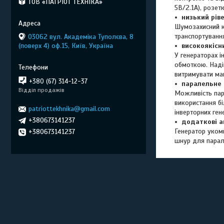
ТОВ «ПАТРІОТ ТЕХНІКА»
5B/2.1A), розет
низький рів
Шумозахисний к
транспортуванн
03062 вул. Академіка Туполєва, 8
(поверх 4) оф.15, Київ, Україна
високоякісн
У генераторах 
обмоткою. Наді
витримувати ма
+380 (67) 314-12-37
паралельне 
Відділ продажів
Можливість пар
використання б
patriottekhnika@gmail.com
інверторних ген
+380673141237
додаткові а
Генератор уком
+380673141237
шнур для парале