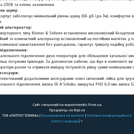
ка 230В та клема заземлення.
ень шуму:
орпус забезпечує мінімальний рівень шуму (66 дБ Lpa 7м), комфортне в
я.
ий альтернатор:
інверторного типу Könner & Söhnen встановлено високоякісний безщітко
йний та компактний альтернатор встановлений на постійних магнітах, у
ксимальні навантаження без ушкоджень, гарантує тривалу надійну робо
підключення:
алельного підключення двох генераторів для збільшення загальної вих
ільш потужних приладів. За допомогою кабелю, що йде в комплекті, ви 
ератори разом та отримати вихідну потужність рівну суммі номінальни
ксесуари:
плектований додатковими аксесуарами: ключ свічковий, лійка для зруч
льного підключення, вилка 16 А Schuko, викрутка РН2 6,0 мм, вилка 32
Сайт створений на маркетплейсі
Prom.ua
Продавець на Bigl.ua
ТОВ «ПАТРІОТ ТЕХНІКА» |
Поскаржитися на контент
|
Політика конфіденційності
Select Language
▼