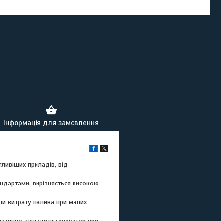
Інформація для замовлення
тливіших приладів, від
андартами, вирізняється високою
и витрату палива при малих
атично запустити генератор при