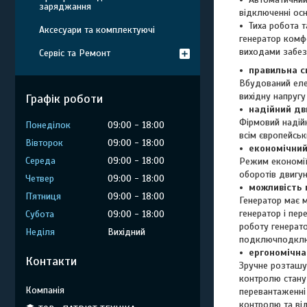
заряджання
відключенні ос
Тиха робота 
Аксесуари та комплектуючі
генератор комф
виходами забезп
Сервіс та Ремонт
правильна с
Вбудований еле
вихідну напруг
Графік роботи
надійний дв
Фірмовий надійн
Понеділок
09:00
18:00
всім європейськ
Вівторок
09:00
18:00
економічний
Середа
09:00
18:00
Режим економі
оборотів двигун
Четвер
09:00
18:00
можливість 
Пʼятниця
09:00
18:00
Генератор має 
генератор і пе
Субота
09:00
18:00
роботу генерат
Неділя
Вихідний
подключподключ
ергономічна
Контакти
Зручне розташув
контролю стану 
перевантаженні
контролю та ві