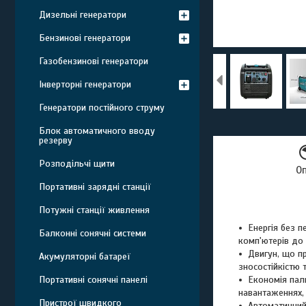
Дизельні генератори
Бензинові генератори
Газобензинові генератори
Інверторні генератори
Генератори постійного струму
Блок автоматичного вводу
резерву
Розподільчі щити
О
Портативні зарядні станції
Потужні станції живлення
Енергія без п
Балконні сонячні системи
комп'ютерів до 
Двигун, що п
Aкумуляторні батареї
зносостійкістю 
Портативні сонячні панелі
Економія пал
навантаженнях,
Пристрої швидкого
Автоматичний