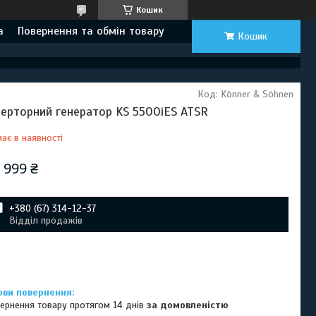
Кошик
а
Повернення та обмін товару
Кошик
Код:
Könner & Söhnen
верторний генератор KS 5500iES ATSR
ає в наявності
 999 ₴
+380 (67) 314-12-37
Відділ продажів
ернення товару протягом 14 днів
за домовленістю