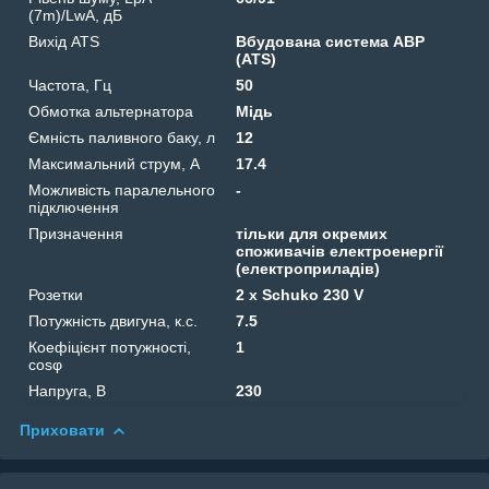
(7m)/LwA, дБ
Вихід ATS
Вбудована система АВР
(ATS)
Частота, Гц
50
Обмотка альтернатора
Мідь
Ємність паливного баку, л
12
Максимальний струм, А
17.4
Можливість паралельного
-
підключення
Призначення
тільки для окремих
споживачів електроенергії
(електроприладів)
Розетки
2 x Schuko 230 V
Потужність двигуна, к.с.
7.5
Коефіцієнт потужності,
1
cosφ
Напруга, B
230
Приховати