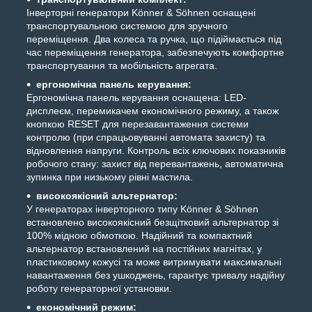
Інверторні генератори Könner & Söhnen оснащені
транспортувальною системою для зручного
переміщення. Два колеса та ручка, що підіймається під
час переміщення генератора, забезпечують комфортне
транспортування та мобільність агрегата.
ергономічна панель керування:
Ергономічна панель керування оснащена: LED-
дисплеєм, перемикачем економічного режиму, а також
кнопкою RESET для перезавантаження системи
контролю (при спрацьовуванні автомата захисту) та
відновлення напруги. Контроль всіх ключових показників
робочого стану: захист від перевантажень, автоматична
зупинка при низькому рівні мастила.
високоякісний альтернатор:
У генераторах інверторного типу Könner & Söhnen
встановлено високоякісний безщітковий альтернатор зі
100% мідною обмоткою. Надійний та компактний
альтернатор встановлений на постійних магнітах, у
пластиковому кожусі та може витримувати максимальні
навантаження без ушкоджень, гарантує тривалу надійну
роботу генераторної установки.
економічний режим: