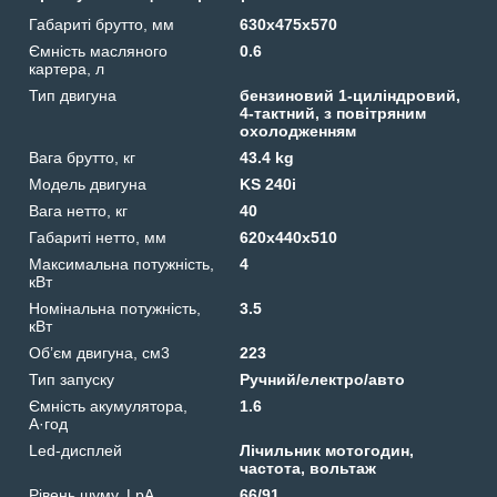
Габариті брутто, мм
630х475х570
Ємність масляного
0.6
картера, л
Тип двигуна
бензиновий 1-циліндровий,
4-тактний, з повітряним
охолодженням
Вага брутто, кг
43.4 kg
Модель двигуна
KS 240i
Вага нетто, кг
40
Габариті нетто, мм
620х440х510
Максимальна потужність,
4
кВт
Номінальна потужність,
3.5
кВт
Об’єм двигуна, см3
223
Тип запуску
Ручний/електро/авто
Ємність акумулятора,
1.6
А·год
Led-дисплей
Лічильник мотогодин,
частота, вольтаж
Рівень шуму, LpA
66/91