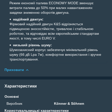
Режим економії палива ECONOMY MODE зменшує
витрати палива до 50% при малих навантаженнях
завдяки зниженню оборотів двигуна.
надійний двигун:
Фірмовий надійний двигун K&S відрізняється
підвищеною зносостійкістю, тривалою і стабільною
роботою, та відповідає всім європейським стандартам
якості, в тому числі EURO V.
низький рівень шуму:
Шумозахисний корпус забезпечує мінімальний рівень
шуму (66 дБ Lpa 7м), комфортне використання і зручне
транспортування.
Приховати
Характеристики
Основні
Виробник
Könner & Söhnen
Користувальницькі характеристики