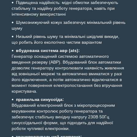
Підвищена надійність: мідні обмотки забезпечують
стабільну та надійну роботу генератора, навіть при
інтенсивному використанні
Шумознижуючий кожух забезпечує мінімальний рівень
шуму
Низький рівень шуму та мінімальні шкідливі викиди,
що робить його екологічно чистим варіантом
вбудована система авр (ats):
Генератор оснащений системою автоматичного
введення резерву (АВР). Вбудований блок автоматики
дозволяє генератору контролювати наявність живлення
від зовнішньої мережі та автоматично вмикатися у разі
його відключення, а потім автоматично відключатися в
момент повернення електропостачання без втручання
користувача.
правильна синусоїда:
Вбудований електронний блок з мікропроцесорним
керуванням контролює роботу генератора та
забезпечує стабільну вихідну напругу 230В 50Гц
синусоїдальної форми, що підходить для надійної
роботи чутливої електроніки.
транспортувальний комплект: